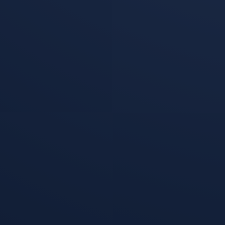
天才，在世界杯的舞台上再次证明了自己的价
尾声：内马尔的“跨界”与重生
赛后,社交媒体上铺天盖地都是对内马尔的赞
攻让捷克人自己都看不懂。”也有媒体评论：
让一场原本可能沉闷的比赛，变成了球迷记忆
这不仅仅是一场关于胜利的比赛,内马尔的“跨
个深刻的命题：顶级球星的价值，从来不只是
比赛节奏、打破平衡、让对手防线心跳加速的
一切就都不同了。
这或许正是足球的魅力所在：你可以制定完美
一现时，所有的计划都会瞬间崩塌，而在202
天才。