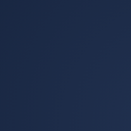
但内马尔毕竟是内马尔,第68分钟，他在禁区
做出一个向右突破的假动作，随后迅速向左横
角，捷克门将瓦茨利克虽然全力扑救，但指尖只
进球后的内马尔没有疯狂庆祝，而是迅速跑到
赛。