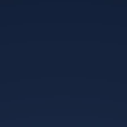
派球员的他们，依然具备搅局能力。
难
，他们利用高位逼抢和快速的边路传中，不断冲击巴西队的防线，
场核心绍切克主罚的皮球绕过人墙，直奔球门右下角，巴西门将阿
！卢赛尔体育场瞬间陷入沸腾，捷克球迷的欢呼声震耳欲聋，捷克
有些措手不及。
机会，但捷克队的防守纪律性极强，中后卫组合赫尔德和布拉贝克
巴西队控球率高达62%，但在对方禁区内仅完成了3次射门，无
马尔的名字，一些媒体记者甚至开始撰写“巴西队遭遇小组赛危
转折