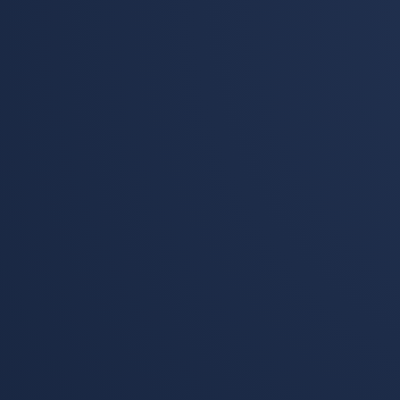
绝杀时刻：内马尔助攻成就巴
比赛进入最后20分钟,双方体能均出现明显下
压，内马尔成为全队进攻的绝对核心：他时而
射，展现出强烈的求胜欲望。
第83分钟,比赛迎来了决定性的转折点，巴西
站位，随后踢出一记弧线极佳的传中球——皮
的捷克中卫赫尔德判断失误，未能及时解围，
2-1！巴西队反超了比分！
赛后慢镜头显示,内马尔的角球传中带有明显
克队的整条防线——都产生了误判，这是一个