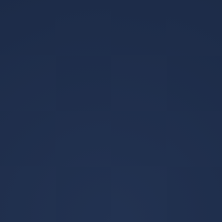
前沿接到帕奎塔的横传球，面对三名捷克防守球员的围堵，他先是
拨，晃开角度后起脚劲射——皮球如出膛炮弹般直挂球门左上
是勉强触到皮球，无法阻止其入网，1-1！巴西队扳平了比分，
球网中捡起皮球，示意队友快速回到中圈——他要赢下这场比