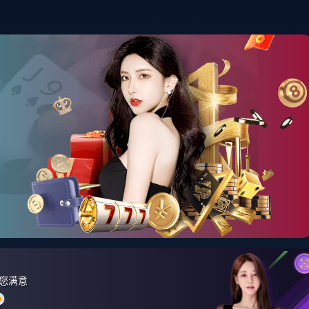
历届冠军
巡礼
世界杯
球星对决
翻盘，内马尔关键一传一射，巴
108
|
0
条评
的阳光下迎来了一场世界杯小组赛B组的焦点对决——捷克对阵喀麦
一场突如其来的伤病风波和一位巴西球星的意外“跨界”登场，成