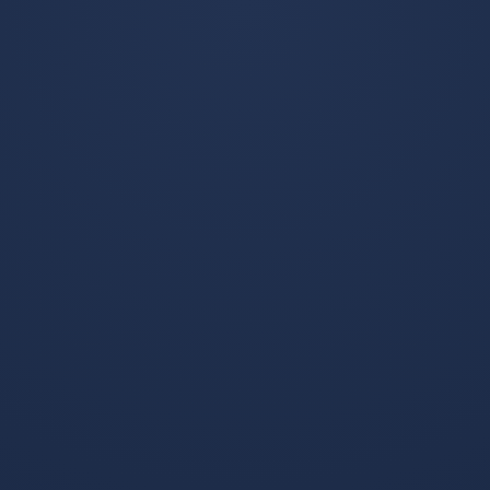
西逆转
降，捷克队开始收缩防守，试图保住一个平局，而巴西队则持续施
回撤拿球组织，时而在边路一对一突破，甚至三次在中路尝试远
队获得左侧角球机会，内马尔走向球权，他冷静地观察了禁区内的
球看似飞向前点，却在中途突然变线，转向球门后点，负责盯防
而巴西队中锋热苏斯在无人防守的情况下，轻松将球推入空门，
的旋转，皮球在空中划出了一道诡异的弧线，让所有人——包括捷
世界级的助攻，也是内马尔全场最具智慧的一笔。