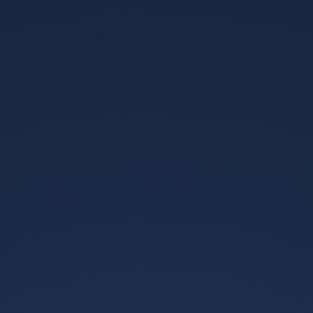
决定：让尚在恢复期的内马尔替补登场，换下碌碌无为的理查利
刻爆发出巨大的欢呼声，而捷克队的防线则明显感受到了压力
变比赛的能力。
个人技术,他在左路接到卡塞米罗的传球后，连续做出两次假动
记精准的传中找到了后点的维尼修斯，遗憾的是，维尼修斯的头
克队警觉，捷克主帅立即在场边大声呼喊，要求队员加强对内马