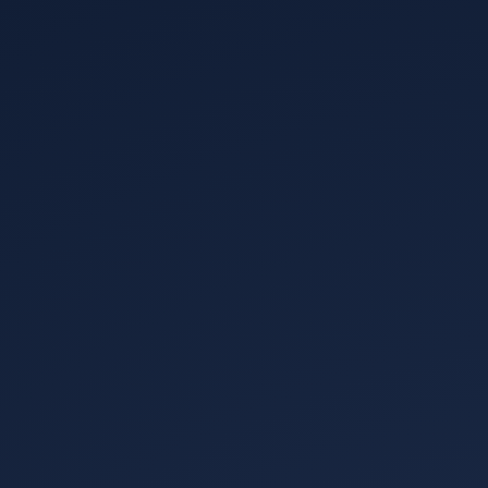
士气受挫，但拥有奥纳纳、舒波-莫廷等实力
上半场风云：捷克铁骑率先发
比赛开始后,捷克队并未采取保守策略，相反
第23分钟，捷克队获得前场任意球机会，中
利松虽奋力扑救，但皮球还是应声入网，1-0
队主帅在替补席上振臂高呼，而巴西队则显得
随后的比赛中,巴西队试图通过中路渗透寻找
几乎不给巴西前锋任何转身空间，上半场结束，
一射正，看台上的巴西球迷开始焦急地呼喊内
机”的即兴稿件。
中场换人：内马尔替补登场成