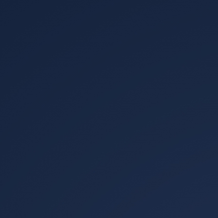
易边再战,巴西队主帅蒂特做出了一个大胆的
森，这个换人信号一经打出，全场巴西球迷立
——他们清楚，这个巴西10号球员拥有瞬间改
内马尔上场后的第一次触球就展现了他出色的
作，晃过捷克队右后卫布拉尼斯拉夫，随后一
球攻门稍稍偏出，这个进攻信号已经足够令捷
尔的包夹防守。