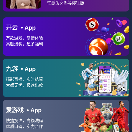
开云体育官网-北极光与安第斯雄鹰的冰火对决，京多安导演2026世界杯F组经典战
2026年世界杯F组的赛场上，冰岛与秘鲁的
球队巡礼
这场较量，注定要被载入世界杯史册，这
不仅是一场南北半球足球哲学的碰撞......
开云体育中国-红魔横扫蓝衣军团，三笘薰闪耀全场，2026世界杯D组焦点战再现经典
2026年世界杯D组的焦点战役在万众瞩目
球队巡礼
中落下帷幕，比利时队以一场酣畅淋漓的
胜利，彻底击碎了意大利队的防线，4......