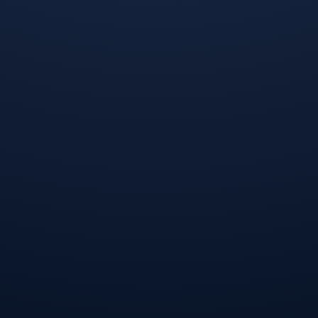
文/体育评论员在世界足坛的版图上，有些
球队巡礼
比赛注定被铭记，2026年美加墨世界杯预
选赛的一场焦点之战，乌兹别克斯坦......
开云体育APP下载-德容致命一击定乾坤，德国战车碾压丹麦挺进2026世界杯十六强
2026年7月2日，慕尼黑安联球场，夜幕低
球队巡礼
垂，八万人的呐喊声如潮水般涌向夜空，
2026世界杯G组最后一轮小组赛......
‹‹
1
2
3
4
›
››
开云·体育（官网）APP下载 - KAIYUN SPORTS
©
2026