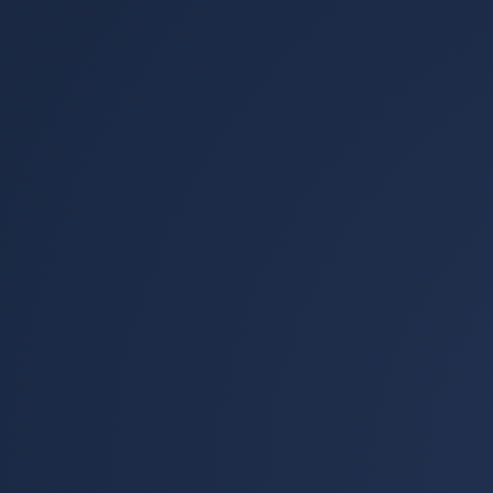
坎塞洛的逆袭：辗转漂泊后的
如果要为这场比赛找一个故事性的注脚，那无
前，坎塞洛曾在欧洲五大联赛中的多支豪门效
容以及场上与教练的摩擦而饱受质疑，甚至一度