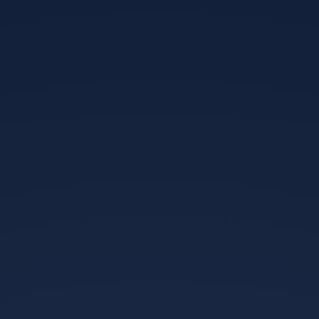
宰者
，那一定是“统治”，这位成名已久、辗转漂泊于多支欧洲劲旅的
职业生涯最辉煌的“第二春”。
，以一记精准的外脚背长传撕开了秘鲁的整条防线，皮球如同安装
里波夫的脚下，后者轻松推射远角完成破门，2比0，这粒进球的
看似漫不经心、实则暗藏杀机的传球视野和技术精度。
在禁区弧顶处接球，面对三名秘鲁防守球员的包夹，连续完成两
已经用左脚搓出一记弧线球，直挂球门死角，3比0，这一球不仅
理素质的完美结合，全场球迷瞬间沸腾,连秘鲁替补席上的球员都
。”赛后，一位知名足球评论员如此形容他的表现，的确，全场比
球5次，创造了全场球员排名第一的数据，他不仅承担了中场的组
攻防两端的表现堪称完美，更为难得的是，在全队大比分领先的情