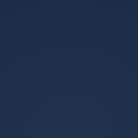
巅峰时刻
疑是坎塞洛个人的职业生涯逆袭，在加盟乌兹别克斯坦国家队之
力，却始终没能坐稳主力位置，他曾因伤病困扰、战术体系不兼
被贴上“名不副实”的标签。