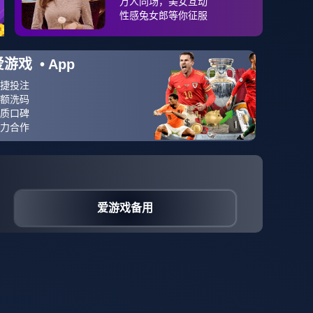
世界杯
MORE>
开云官网2026-蓝衣军团的救赎，孙
07-05
兴慜一剑封喉，意大利绝境逢生
开云官网2026-惊天逆转！努涅斯闪
07-04
耀，喀麦隆横扫瑞典点燃2026世界杯
D组
开云体育中国-2026世界杯复仇之
07-03
战，捷克VS澳大利亚，塔雷米一剑
封喉
开云FIFA-百步穿杨的蓝白风暴，努
07-02
涅斯携哥伦比亚血洗乌拉圭，G组格
局一夜巨变
开云APP-烽烟乍起，2026世界杯A组
07-01
强强对话，秘鲁完胜乌兹别克斯坦，
姆巴佩闪耀全场