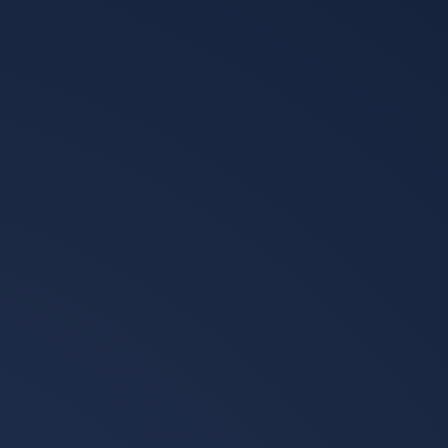
员相拥庆祝，而...
霆，团队篮球的终极胜
开云体育官方网站-卡瓦
利
当终场哨声划破汉堡港的夜
哈尔刷新纪录之夜，土
空,比分牌上冰冷的“2-1”凝固
了一段跨越九...
耳其用希腊的鲜血书写
开云体育世界杯-乔治刷
史诗
北京队客场横扫尼克斯2023
新纪录，北京队横扫尼
年11月15日晚,纽约麦迪逊广
场花园...
克斯，中美篮球交流的
新篇章
最近发表
开云官网2026-蓝衣军团的救赎，孙兴慜一剑封
喉，意大利绝境逢生
开云体育中国-日耳曼战车碾压南美劲旅，2026
世界杯G组德国3-0完胜乌拉圭，穆西亚拉星光闪
耀全场
开云APP-非洲雄狮怒吼，喀麦隆绝地反击，萨内
率队全场压制克罗地亚