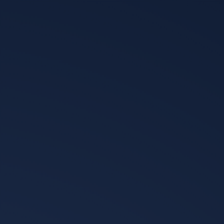
热门推荐
网友点评
开云体育2026-年度焦点
次
篮球世界从不缺少对决，但
之战，当国王摘下玫
有些比赛注定超越胜负，成
为时代的界碑，当萨克...
瑰，开拓者时代悄然落
开云体育中国-阿什拉夫
幕
2023年9月的一场国际足球
爆发，日本完胜阿尔及
友谊赛，比分牌定格在4:0，
摩洛哥球星阿...
利亚，亚洲足球的觉醒
开云体育官网-西决生死
与非洲雄狮的黄昏
当终场哨声响起，比分定格
战焦点战，热火打穿雷
在112-98，迈阿密热火队球