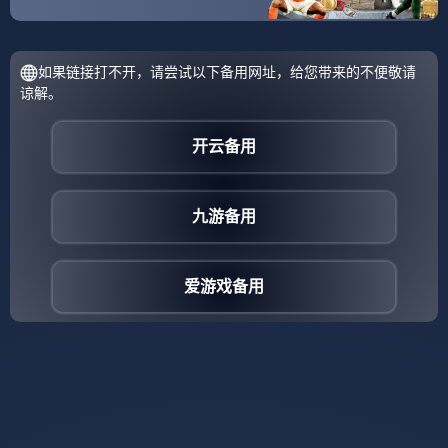
不仅用进球证明了自己的价值，更用不知疲倦的奔跑和无私
的传球感染着队友，全场比赛，萨内贡献了1球1助攻，创造
了4次得分机会，完成了7次成功过人，并且有3次关键拦截，
在防守端，他同样不遗余力地回追，甚至有一次在己方禁区
边缘完成关键解围。
赛后,喀麦隆主帅在新闻发布会上盛赞萨内：“他今晚的表现不
仅仅是技术层面的，更是精神层面的，当球队需要领袖时，
他站了出来，萨内证明了自己是世界级的球员。”
逆转未果：克罗地亚的挣扎与顽强
0:2落后的局面并未让克罗地亚缴械投降，这支以坚韧著称的
球队在下半场展现出强大的心理素质，第55分钟，克罗地亚
主帅做出关键调整，换上高中锋佩特科维奇，意图用高空轰
炸撕开喀麦隆的防线，这一调整迅速见效，第63分钟，克罗