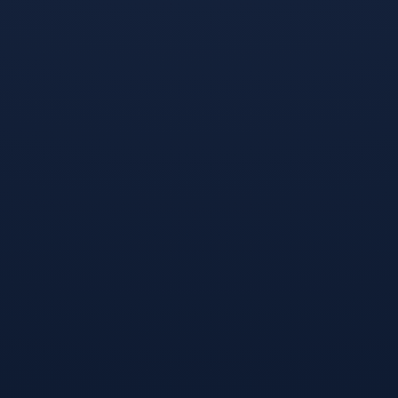
121
次浏览
开云FIFA-北非雄狮困于丛林之王，哥斯达黎加逆转摩洛哥，苏亚雷斯以节奏掌控向世界宣告永恒
开云体育中国-日耳曼战车碾压南美劲旅，2026世界杯G组德国3-0完胜乌拉圭，穆西亚拉星光闪耀全场
开云APP-非洲雄狮怒
开云官网2026-绝杀巴
开云APP-潘帕斯雄鹰展
吼，喀麦隆绝地反击，
西，三笘薰闪耀！2026
翅高飞，阿根廷八分之