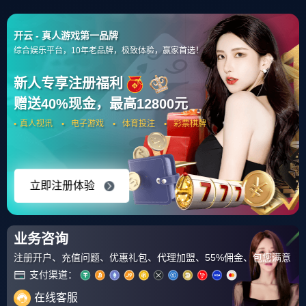
开云APP-非洲雄狮怒吼，喀麦隆绝地反击，萨内
率队全场压制克罗地亚
2026-07-04 21:53:37
历届冠军
开云美加墨
121
|
0
条评论
多哈的夜空下,卢赛尔体育场内的声浪如潮水般翻涌，2026年
世界杯B组的一场关键战役，在这里点燃了世界足坛的激情，
喀麦隆与克罗地亚，两支风格迥异却同样志在出线的球队，
在小组赛第二轮狭路相逢，凭借萨内的一传一射，喀麦隆以
2:1险胜克罗地亚，在小组出线的争夺中占得先机，更令人惊
叹的是，这支非洲雄狮从比赛第一分钟起便展现出令人窒息
的统治力，全场压制对手，用一场酣畅淋漓的胜利宣告了他
们的野心。