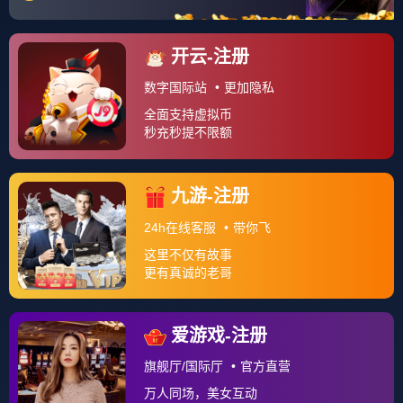
战术博弈：喀麦隆的闪电战
比赛开始前,外界普遍认为这将是一场势均力敌的较量，克罗
地亚拥有经验丰富的中场组合，而喀麦隆则依靠速度和身体
对抗，喀麦隆主帅显然做足了功课，他祭出的4-3-3阵型在开
场后便掀起狂风骤雨。
从第1分钟起,喀麦隆便以高位逼抢撕碎克罗地亚的防线，萨内
如同猎豹般游弋在左路，他的速度和盘带让克罗地亚右后卫
疲于奔命，第8分钟，萨内在左路完成一次漂亮的过人后送出
精准传中，中锋阿布巴卡尔力压克罗地亚中卫头球攻门，皮
球应声入网，1:0！卢赛尔体育场瞬间沸腾，喀麦隆球迷的歌
声响彻云霄。
这粒进球并非偶然,喀麦隆的全场压迫战术极具针对性——他
们用三人围抢限制克罗地亚核心莫德里奇的组织，用边后卫