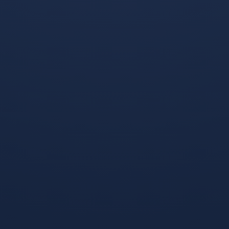
对于比利时队来说，这场胜利意味着他们在D组中的出线形势
一片大好，德布劳内、卢卡库与三笘薰组成的进攻三叉戟，
已经展现出了足以让所有对手胆寒的威力，而三笘薰的全面
爆发，更是让比利时队拥有了一个新的战术支点，他不再仅
仅是边路的突击手,更是在关键时刻能够决定比赛走向的指挥
官。
当比赛结束的哨声响起，比利时球员围在一起庆祝，三笘薰
则被队友们高高抛起，他的脸上没有太多狂喜，更多的是一
种从容和笃定，这种气质，属于真正的王者，2026年世界杯D
组的这场焦点战，注定会成为世界杯史上的又一段经典，而
三笘薰的名字，将和这场伟大的胜利一起,被永远铭记。