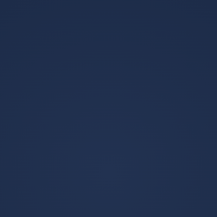
压垮比利时,这恰恰落入了比利时队最擅长的反击陷阱。
第71分钟，三笘薰在本方半场抢断成功后，没有选择安全地
传球，而是带球狂奔60米，他先是用速度生吃了回追的若日
尼奥，接着在禁区前沿与德布劳内完成了一次精彩的撞墙配
合，当意大利门将多纳鲁马出击封堵角度时，三笘薰冷静地
将球横向一拨，晃开射门空间，随后用右脚兜出一记弧线
球，皮球击中远门柱内侧弹入网窝，这粒进球彻底浇灭了意
大利队的反扑气焰，3比1，三笘薰不仅完成了梅开二度，更
以两次助攻和一粒进球的统治级表现,彻底主导了比赛的走
势。
比赛最后阶段，比利时队依然没有收手，第89分钟，替补上
场的特罗萨德在禁区前沿远射命中，将比分锁定为4比1，全
场比赛结束，比利时队用一场进攻风暴横扫了意大利队，而
三笘薰,无疑是今夜最耀眼的明星。