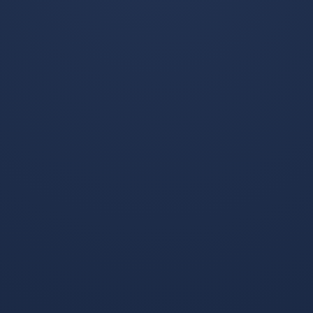
为什么说三笘薰是这场比赛的绝对主导者？数据或许只能说
明部分问题，他在球场上展现出的那种近乎偏执的进攻欲望
和令人窒息的个人能力，才是真正改变比赛的关键，他不仅
能够用速度撕开防线，更能在狭小空间内完成精细的控球和
传球，更重要的是，他拥有一种顶级球星特有的气质——越
是面对强敌、越是身处关键时刻，他的表现就越是冷静和致
命，意大利队的防守体系当然不算差，但在三笘薰面前,那些
曾经引以为傲的链式防守似乎变成了一张脆弱的纸。
这场比赛的意义，远不止于一场小组赛的胜负，它向全世界
传递了一个清晰的信号：在足球世界里，没有什么是不可能
的，一个来自亚洲的球员，可以在世界杯的舞台上，在面对
欧洲传统豪门时完成如此统治级的表现，三笘薰的崛起，不
仅仅是日本足球的骄傲,更是亚洲足球在世界舞台上的一次华
丽正名。