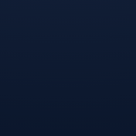
开云FIFA-北非雄狮困于
开云体育在线-五星闪
开云体育登录-世界杯关
丛林之王，哥斯达黎加
耀，罗德里戈独造三
键积分战焦点战，阿根
逆转摩洛哥，苏亚雷斯
球，秘鲁碾压乌兹别克
廷横扫加纳，加维少年
以节奏掌控向世界宣告
斯坦强势领跑2026世界
英豪主导全场
永恒
杯A组
发表评论：