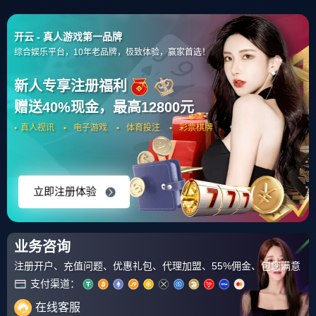
开云体育app-死亡之组风云再起，伊朗铁骑碾压
冰岛，京多安星光璀璨闪耀F组
2026-06-10 1:55:17
历届冠军
开云美加墨
158
|
0
条评论
2026年世界杯F组的战火,在万众期待中骤然点燃，这是一个被
媒体称为“死亡之组”的战场——伊朗、冰岛、德国与墨西哥四
支风格迥异的豪强狭路相逢，每一场对决都可能是生死战，
当伊朗与冰岛的首轮较量尘埃落定时，人们发现，预期的胶
着与惨烈并未上演，取而代之的，是一场令人窒息的单方面
碾压，伊朗队以近乎完美的表现，用钢铁般的意志与精妙的
战术，将维京战吼的冰岛人彻底击溃；而全场最耀眼的光
芒，却属于一位德国人——京多安，他用一己之力，将比赛