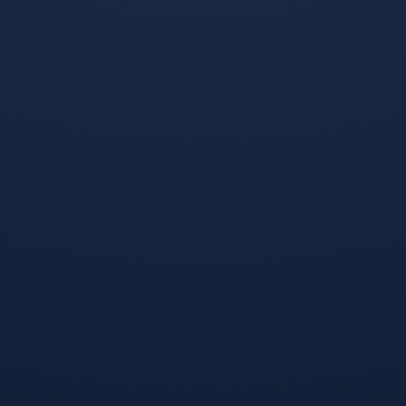
还能在本届世界杯上，给世人带来多少匪夷所思的惊喜与震
撼。
158
次浏览