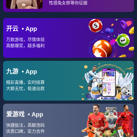
聋的欢呼，而这，仅仅是伊朗队狂攻的序曲，上半场结束
前，伊朗队又通过一次精妙的角球战术，由中后卫头槌破
网，将比分改写为2比0。
冰岛队试图反击,但伊朗队的防线坚如磐石，他们不仅用凶悍
的贴身防守掐灭了冰岛人的进攻威胁，更用精准的长传转移
不断地调动对手，消耗着冰岛队员的体能，下半场，伊朗队
完全掌控了比赛节奏，控球率一度高达惊人的68%，塔雷米在
第55分钟梅开二度，彻底杀死了比赛悬念，3比0，伊朗队用
一场碾压式的胜利，向全世界宣告了亚洲足球的崛起与强
大。
如果说伊朗队的整体表现展现的是团队的恐怖威力,那么德国
核心京多安的个人光芒，则让这场F组对决拥有了超越胜负的
艺术价值，尽管他身披德国战袍，但在这场比赛的下半场，
他的发挥堪称“现象级”，当冰岛队试图收缩防守、挽回颜面