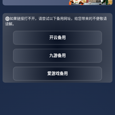
时，京多安用他那双魔幻般的双脚，将比赛变成了个人的表
演舞台。
第63分钟,京多安在中场接到队友的传球，面对冰岛队三名防
守球员的包夹，他先是轻巧地用一个假动作晃开了第一名防
守者，随后脚后跟一磕，皮球如同黏在脚下一般，从第二名
防守者双腿之间穿过，紧接着，他加速变向，用一个令人瞠