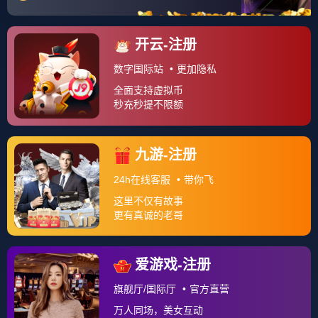
亚足球崛起的代表，近年来进步显著，阵中多名球员效力于
欧洲联赛，实力不容小觑，双方都渴望在首战中占据主动,为
小组出线奠定基础。
上半场比赛的走势出乎所有人的意料，乌兹别克斯坦队展现
出令人惊叹的战术执行力和顽强的斗志，第18分钟，乌兹别
克斯坦中场核心沙夫卡特·拉希莫夫利用一次角球机会，在禁
区外凌空抽射，皮球如炮弹般直挂死角，秘鲁门将加莱塞鞭
长莫及，1:0！整个球场瞬间沸腾,乌兹别克斯坦球迷的欢呼声
震耳欲聋。
失球后的秘鲁队显然受到了打击，进攻端屡屡受阻，乌兹别
克斯坦的防守阵型紧凑且富有层次感，秘鲁的进攻核心维尼
修斯被重点盯防，几乎无法获得拿球空间，更糟糕的是，第
37分钟，乌兹别克斯坦打出精妙反击，前锋埃尔金·阿卜杜拉
耶夫接队友直塞后突入禁区，冷静推射远角得手，2:0！乌兹