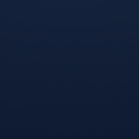
135
次浏览
开云体育-2026世界杯F组生死战，秘鲁铁血防反险胜伊朗，德布劳内压阵比利时奏凯
开云体育中国-摩洛哥铁骑碾碎伊拉克防线，迪亚斯一剑封喉锁定胜局
开云APP-非洲雄狮怒
开云官网2026-绝杀巴
开云APP-潘帕斯雄鹰展
吼，喀麦隆绝地反击，
西，三笘薰闪耀！2026
翅高飞，阿根廷八分之
萨内率队全场压制克罗
世界杯F组上演史诗级强
一决赛大胜保加利亚，
地亚
强对话
坎塞洛闪耀全场