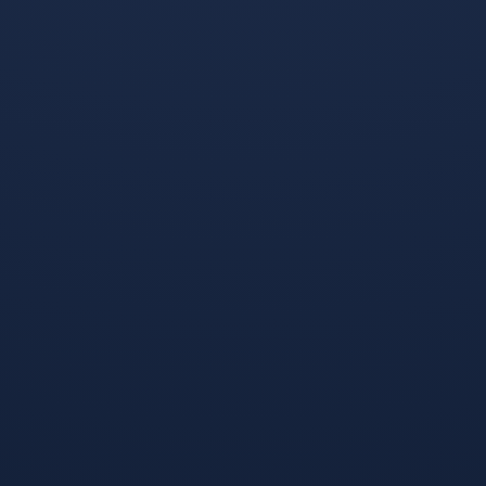
世界杯的魅力，正在于此——在90分钟的比赛中，一切皆有
可能，而维尼修斯和他的秘鲁队，用一场荡气回肠的逆转,为
全世界的球迷书写了2026年世界杯最动人的开篇故事之一。