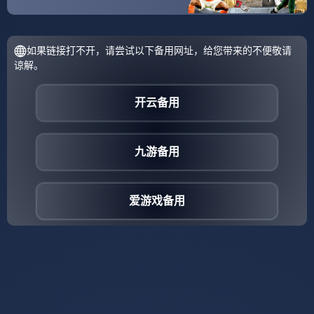
进球后的秘鲁队攻势如潮，维尼修斯更是成为场上最闪耀的
明星，第68分钟，他在左侧禁区角上接到传球，面对防守球
员先是做出假动作，然后突然启动向内切，用标志性的变向
晃开角度，右脚兜出一记弧线球，皮球越过门将的指尖直挂
远角，2:2！整个球场陷入疯狂，维尼修斯用他标志性的进球
方式,将秘鲁从悬崖边拉了回来。
扳平比分后，秘鲁队没有满足于平局，维尼修斯的状态已经
完全爆发，他不断利用个人能力撕扯乌兹别克斯坦的防线，
第82分钟，他再次成为比赛的主宰者，在左路拿球后，他放
慢节奏，佯装回传，却突然一个外脚背直塞，穿透了整条防