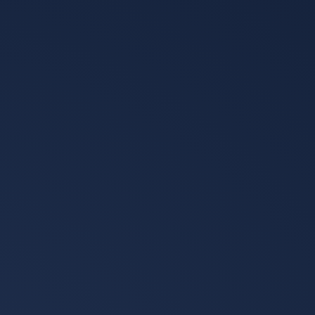
员相拥庆祝，而...
霆，团队篮球的终极胜
开云体育官方网站-卡瓦
利
当终场哨声划破汉堡港的夜
哈尔刷新纪录之夜，土
空,比分牌上冰冷的“2-1”凝固
了一段跨越九...
耳其用希腊的鲜血书写
开云体育世界杯-乔治刷
史诗
北京队客场横扫尼克斯2023
新纪录，北京队横扫尼
年11月15日晚,纽约麦迪逊广
场花园...
克斯，中美篮球交流的
新篇章
最近发表
开云官网2026-蓝衣军团的救赎，孙兴慜一剑封
喉，意大利绝境逢生
开云体育中国-日耳曼战车碾压南美劲旅，2026
世界杯G组德国3-0完胜乌拉圭，穆西亚拉星光闪
耀全场
开云APP-非洲雄狮怒吼，喀麦隆绝地反击，萨内
率队全场压制克罗地亚