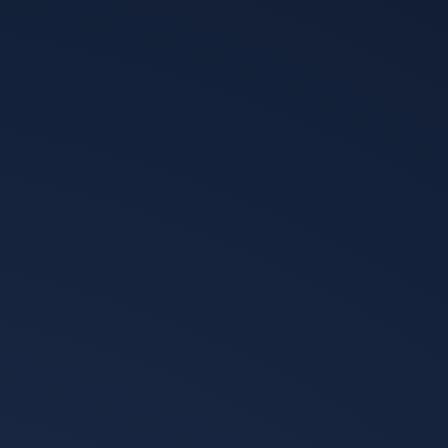
热门推荐
网友点评
开云体育2026-年度焦点
篮球世界从不缺少对决，但
之战，当国王摘下玫
有些比赛注定超越胜负，成
为时代的界碑，当萨克...
瑰，开拓者时代悄然落
开云体育中国-阿什拉夫
幕
2023年9月的一场国际足球
爆发，日本完胜阿尔及
友谊赛，比分牌定格在4:0，
摩洛哥球星阿...
利亚，亚洲足球的觉醒
开云体育官网-西决生死
与非洲雄狮的黄昏
当终场哨声响起，比分定格
战焦点战，热火打穿雷
在112-98，迈阿密热火队球