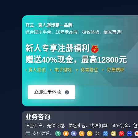
球队
首页
开云体育-2026世界
福登闪耀全场
2026-06-20 15:04:15
球队巡礼
开云美加墨
2026年世界杯小组赛G组的较量，从一开始
兰、伊朗四支风格迥异的球队齐聚一堂，每一