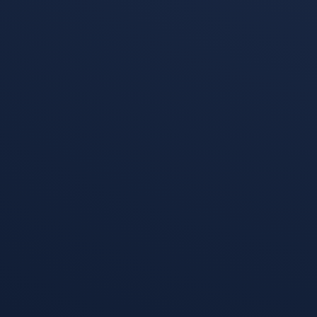
93
次浏览