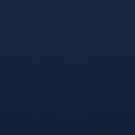
开云体育app-逆转之夜，2026世界杯B组关键战，克罗地亚绝地求生，萨卡压哨弑敌
开云体育世界杯-王者归来，京多安导演完美风暴，德国战车2026世界杯揭幕战碾碎捷克