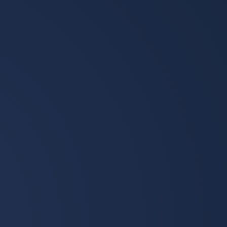
开云FIFA-北非雄狮困于丛林之王，哥斯达黎加
逆转摩洛哥，苏亚雷斯以节奏掌控向世界宣告永
恒
开云官网2026-绝杀巴西，三笘薰闪耀！2026世
界杯F组上演史诗级强强对话
开云下载-硝烟弥漫D组，瑞典狂胜喀麦隆，罗德
里戈率队惊天逆转
开云官网2026-惊天逆转！努涅斯闪耀，喀麦隆
横扫瑞典点燃2026世界杯D组
开云体育在线-五星闪耀，罗德里戈独造三球，秘
鲁碾压乌兹别克斯坦强势领跑2026世界杯A组
开云APP-潘帕斯雄鹰展翅高飞，阿根廷八分之一
决赛大胜保加利亚，坎塞洛闪耀全场
开云体育登录-喀麦隆雄狮怒吼，登贝莱绝杀瑞
士，2026世界杯B组上演惊天逆转