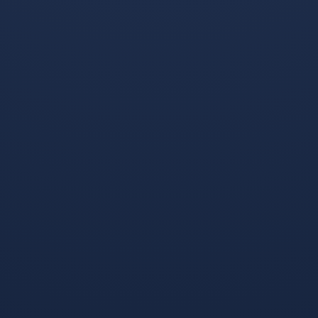
伦比亚与英格兰同积3分，且手握巨大净胜球优势；乌拉圭和伊朗
可能提前出局，足球的魅力恰恰在于它的不确定性，乌拉圭并非
与伊朗将直接对话，败者很可能提前告别世界杯；而哥伦比亚与
南美的狂野遇上欧洲的精密，当博雷与凯恩、J罗与福登同场竞
比亚能否延续他们的高强度压迫？福登又能否在更严密的防守下
中一一揭晓。
比亚与福登，已经用最耀眼的方式，拉开了这场大戏的序幕，无论
。