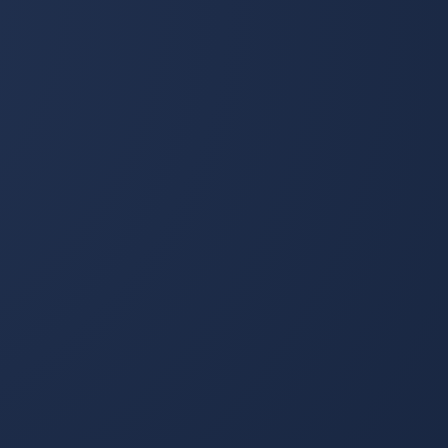
标签列表
种