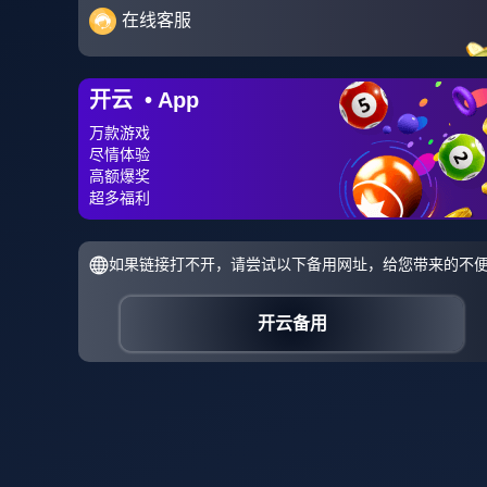
中，哥伦比亚竟以摧枯拉朽之势，4比1横扫
胜，闪耀全场，这两场比赛，不仅改写了小组格
哥伦比亚的闪电风暴：4-1横
当哥伦比亚与乌拉圭在G组首轮狭路相逢时，
韦德、努涅斯和阿劳霍的豪华中轴，而哥伦比亚
倒向了哥伦比亚一边。
开场后，哥伦比亚主帅内斯托尔·洛伦佐祭出高
钟，哥伦比亚抓住乌拉圭后场出球失误，路易
门，1-0，这粒进球撕开了乌拉圭的心理防线
力压希门尼斯头槌得分，2-0，上半场结束前
0。