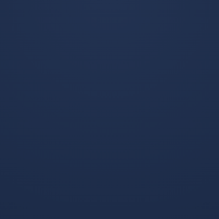
标志性的假动作晃过伊朗后卫，随后左脚兜射远角破门，这粒进球
场上空间的敏锐嗅觉，第34分钟，他又在禁区前沿送出精妙直
底接管比赛：第55分钟，他利用角球机会，在混乱中用一记凌空
手术刀般的斜传，帮助替补登场的拉什福德锁定胜局，整场比赛，
91%，并且创造了5次威胁球机会，他的每一次触球，都仿佛带着
天才，早已在瓜迪奥拉麾下学会了如何在密集防守中寻找缝隙，
陷入阵地战时，他是那个能撕开防线的尖刀；当球队需要控制节
与贝林厄姆、凯恩组成的攻击线，让英格兰的进攻变得立体而致
之词：“福登是现代足球的完美中场，他能攻善守，而且拥有那