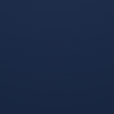
他通往传奇之路最重要的一块基石。
当裁判的终场哨声响起,秘鲁球员俯身痛哭，教练加雷卡的眼
眶泛红，而意大利球员则与德容拥抱在一起，足球的残酷与
美好，在这一刻交织得如此彻底，真正强大的球队，不仅能
在顺境中攻城拔寨，更能在逆境中完成致命一击，蓝色军团
做到了，带着满身伤痕与荣耀，他们在这场鏖战中活了下
来。
而在远方,A组更多强强对决还在等待书写，没有人知道这支
蓝色军团能走多远，但此刻，在阿兹特克体育场的余晖中，
意大利已经完成了一场足以载入世界杯史册的战役，德容的
名字，伴随着“压哨绝杀”的定语，将永远回荡在2026世界杯的
记忆里。