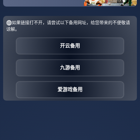
守智慧，如此奇异的结合体，此刻正站在命运的十字路口。
时间一分一秒流逝,90分钟常规时间即将结束，就在所有人都
以为比赛将以1-1收场时，德容接管了最后时刻的剧本，第94
分钟，本可以结束的补时因一次争议判罚被延长，意大利获
得角球，整场比赛几乎隐身的德容突然如同一柄隐藏多时的
利刃，在禁区无人区域找到落点，用他那标志性的右脚——
这支造就过无数奇迹的右脚，以一道完美的弧线将球送入球
门死角，压哨绝杀！皮球挂网的一瞬，时间仿佛凝固，紧接
着，整座球场沸腾了。
令人不可思议的是,德容全场只有3次射门，唯一命中的那一
次，就成为了改变比赛走向的绝杀，赛后数据显示，德容的
跑动距离达到11.7公里，这不是让人瞠目的数据，但他在读秒
阶段展现出的跑位意识和冷静，却是数据无法描绘的，当记
者问及那一刻的想法时，德容的回答简单而有力：“我听到心