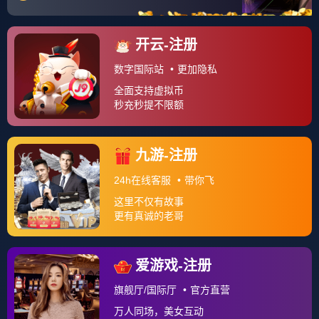
球队最佳战绩的“亚特拉斯雄狮”，在本届赛事中更显成熟与老
辣，他们的防守体系，如同撒哈拉沙漠里最坚固的堡垒，密
不透风；他们的反击，又快如闪电，让人防不胜防，而美国
队，则在天才领袖迪亚斯的带领下，一路过关斩将，以一种
摧枯拉朽的姿态，向世界宣告着新势力的崛起，两支球队，
两种截然不同的足球哲学，在本届世界杯的半决赛舞台上,碰
撞出了最绚烂的火花。
比赛的开局，完全符合人们对摩洛哥队的预期，他们用极具
压迫性的中前场逼抢，将美国队的进攻组织切割得支离破
碎，摩洛哥队的球员们就像是一群不知疲倦的斗士，每一次
铲球、每一次拦截，都带着一种近乎偏执的决绝，美国队试
图通过两个边路的快速传递来撕开对手的防线，但摩洛哥队
的整体移动速度让人叹为观止，他们总能在第一时间形成局
部的人数优势,让美国队的进攻一次次无功而返。