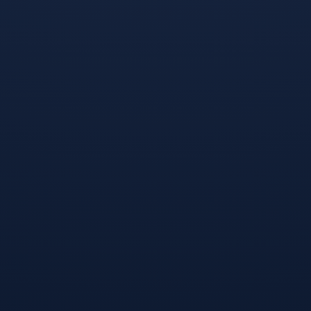
92
次浏览
世界杯2026-2026世界杯A组强强对话，秘鲁压制乌兹别克斯坦，B费闪耀全场，进攻端爆发
开云体育登录-蓝衣突袭，德容指挥若定，伊朗大胜冰岛演绎F组最强默契风暴
开云FIFA-北非雄狮困于
开云体育在线-五星闪
开云体育登录-世界杯关
丛林之王，哥斯达黎加
耀，罗德里戈独造三
键积分战焦点战，阿根
逆转摩洛哥，苏亚雷斯
球，秘鲁碾压乌兹别克
廷横扫加纳，加维少年
以节奏掌控向世界宣告
斯坦强势领跑2026世界
英豪主导全场
永恒
杯A组