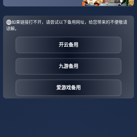
挥千军万马的将军，在战场的废墟上重新竖起了旗帜，美国
队的阵型开始前压，传接球的速度明显加快,每一次进攻都带
着一种破釜沉舟的决心。
第83分钟，迪亚斯在禁区前沿接到队友的横传，他稍作调
整，用一脚势大力沉的远射洞穿了摩洛哥队的大门，1:1！整