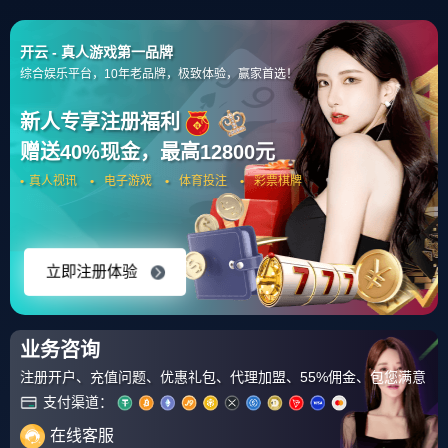
开云体育登录-黑马之王的加冕，美国绝杀摩洛
哥，迪亚斯一战封神
2026-06-28 6:44:15
球队巡礼
开云美加墨
92
|
0
条评论
2026年世界杯的赛场上，从来不缺少奇迹，但真正令人血脉
偾张的，是那些在绝境中迸发出的不屈意志，当摩洛哥队带
着他们标志性的钢铁防线和一往无前的气势，与美国队在半
决赛相遇时，所有人都以为这将是一场世界杯历史上最极致
的防守盛宴，足球的魅力就在于，它总能在你最笃定的时刻,
给你一记响亮的耳光。
这场被无数媒体提前冠以“黑马之战”的对决，在开赛前就已经
赚足了眼球，摩洛哥队，这支在上一届世界杯上创造了非洲