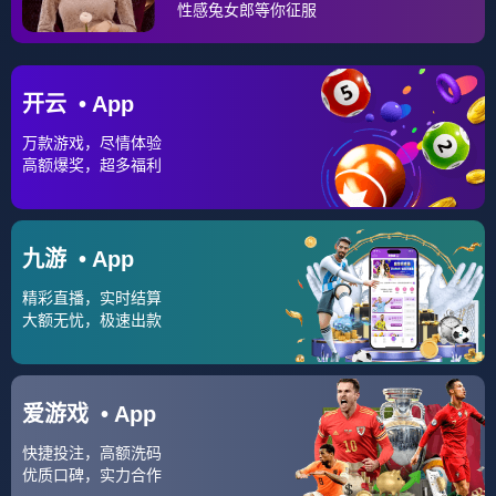
时间在一点一滴地流逝，场边的计时器仿佛在敲打着每一个
美国球迷的心脏，当比赛进行到下半场第75分钟时，摩洛哥
队利用一次快速反击，由他们锋线上的尖刀人物打破了场上
僵局，那一刻，整个体育场陷入了短暂的喧嚣，随即便被摩
洛哥球迷排山倒海的欢呼声淹没，他们距离世界杯决赛的大
门,似乎只剩下了最后十五分钟的距离。
足球之所以成为世界第一运动，不仅仅因为它有胜利的喜
悦，更因为它有绝地反击的悲壮与豪迈，当所有人的目光都
聚焦在摩洛哥队的庆祝上时，有一个人，眼神中却燃烧着更
为炽烈的火焰，他就是美国队的队长，也是这支球队的灵魂
——迪亚斯。
失球后的美国队，并没有像外界预料的那样陷入慌乱，相
反，迪亚斯站了出来，他用振聋发聩的呐喊唤醒了队友，用
一次次不惜体力的奔跑重新串联起球队的进攻，他像一名指