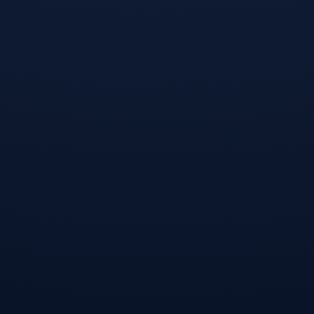
发表评论：
开云·体育（官网）APP下载 - KAIYUN SPORTS
©
2026