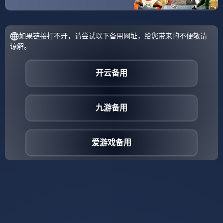
第78分钟,真正的“闪耀全场”时刻降临，保加利亚获得禁区弧
顶任意球机会，距离球门约25米，所有冰岛球员在排人墙时
都神情紧张，因为他们知道站在球前的这个男人有多危险，B
费深吸一口气，助跑，摆腿，触球——皮球如出膛的炮弹般
越过人墙，在空中几乎没有旋转，却在接近球门前急速下
坠，冰岛门将虽然奋力扑救，指尖甚至触碰到了皮球，但终
究无法阻挡这记势大力沉的“电梯球”破网，4比0！B费亲自将