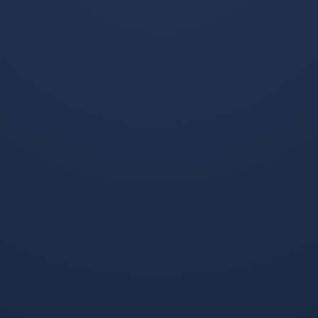
告，保加利亚用这场4比0的大胜向全世界证明了：他们不再
是过往那支缺乏稳定性的球队，而是一支有能力在强强对话
中碾压对手、在关键比赛中屹立不倒的劲旅，而B费，则用一
场近乎完美的个人表演，为自己在世界杯的舞台上赢得了最
响亮的掌声。
赛后,国际足联官方将本场比赛的最佳球员授予B费，并盛赞