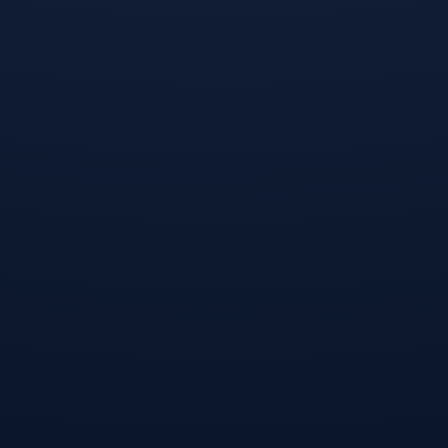
车碾压南美劲旅，2026
组，瑞典狂胜喀麦隆，
桑巴惊魂，2026世界杯C
世界杯G组德国3-0完胜
罗德里戈率队惊天逆转
组强强对话，克罗地亚
乌拉圭，穆西亚拉星光
险胜厄瓜多尔
闪耀全场
发表评论：