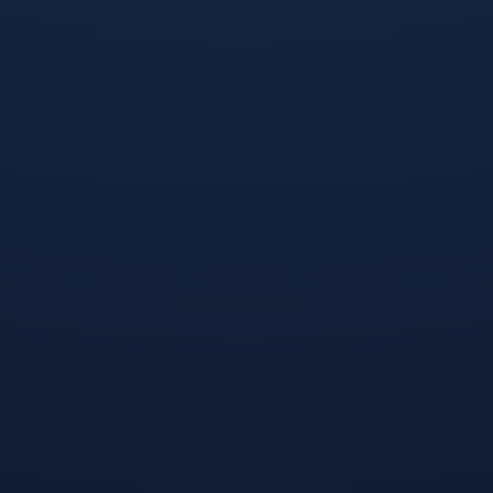
97
次浏览
开云体育2026-卢卡库降世神兵，摩洛哥绝地反击—2026世界杯H组伊拉克悲壮倒下
开云官网2026-潘帕斯雄鹰的复仇，2026世界杯焦点战，阿根廷绝杀罗马尼亚，凯恩中场封神之战
开云体育中国-日耳曼战
开云下载-硝烟弥漫D
世界杯2026-魔笛悠扬，