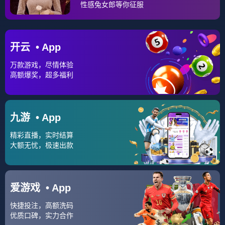
刻。
但这仅仅是开始，如果说第一个进球展示了戴维斯的个人天
赋，那么接下来的比赛，则是美国队整体“配合默契”的全景展
示，这支美国队，早已不是过去那支依靠单打独斗的“青年
军”，在主教练的精心调教下，攻防转换如齿轮般精密运转，