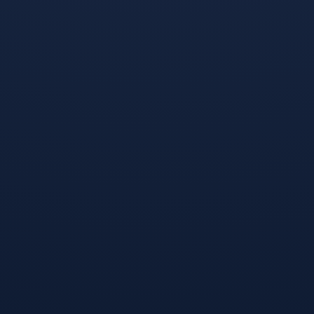
154
次浏览
开云APP-蓝衣军团碾压中亚狼，加维致命一击定乾坤—2026世界杯A组意大利首秀完美开局
开云体育平台APP-格子军团的绝地反击，2026世界杯C组关键战，克罗地亚险胜厄瓜多尔，福登带队取胜
开云体育中国-日耳曼战
开云下载-硝烟弥漫D
世界杯2026-魔笛悠扬，
车碾压南美劲旅，2026
组，瑞典狂胜喀麦隆，
桑巴惊魂，2026世界杯C