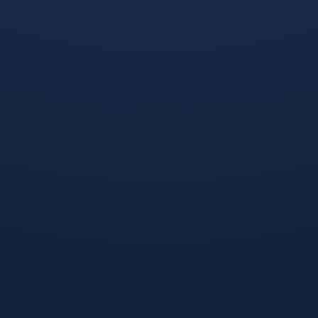
喀麦隆绝杀捷克,库尔图瓦的致命一击，是勇气、技术、智慧
与钢铁意志的完美结合，这场比赛，毫无疑问将成为本届世
界杯最令人难忘的经典之战，B组的战火，就此燃爆，而喀麦
隆队，带着这股绝杀的血性与硬朗，向着淘汰赛昂首迈进。