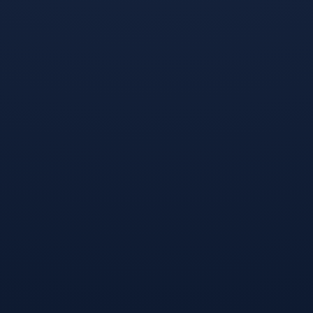
168
次浏览
开云体育在线-法兰西之刃，格列兹曼导演绝杀，2026世界杯上演黑马之战巅峰剧本
世界杯2026-德意志战车碾压童话王国，德国控球制霸，迪亚斯致命一击锁定胜局
开云体育中国-日耳曼战
开云下载-硝烟弥漫D
世界杯2026-魔笛悠扬，
车碾压南美劲旅，2026
组，瑞典狂胜喀麦隆，
桑巴惊魂，2026世界杯C
世界杯G组德国3-0完胜
罗德里戈率队惊天逆转
组强强对话，克罗地亚
乌拉圭，穆西亚拉星光
险胜厄瓜多尔
闪耀全场
发表评论：