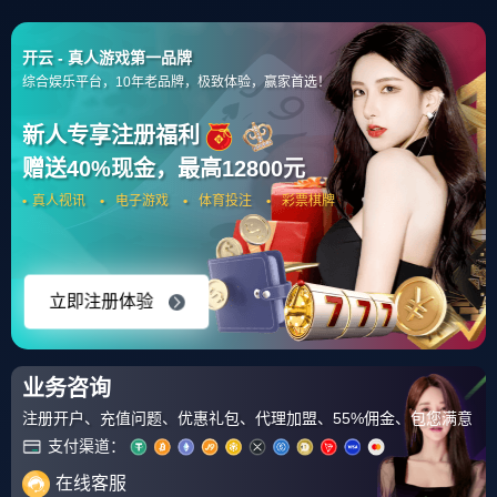
开云体育平台APP-硬汉对决，库尔图瓦致命一
击！喀麦隆绝杀捷克，2026世界杯B组战火燃爆
2026-06-10 18:15:12
球星对决
开云美加墨
168
|
0
条评论
2026年世界杯的帷幕刚刚拉开,B组就上演了一场足以载入史
册的经典对决，喀麦隆对阵捷克，两支以强硬和铁血著称的
球队，用90分钟的血肉碰撞，将足球最原始的魅力淋漓尽致
地展现在全球数亿球迷面前，当伤停补时进入最后读秒阶
段，命运的天平以一种不可思议的方式倾斜——喀麦隆队完
成绝杀，而完成这致命一击的，竟然是他们的门将，库尔图
瓦。
这一夜,全世界的球迷都记住了这个名字，不是因为他固若金