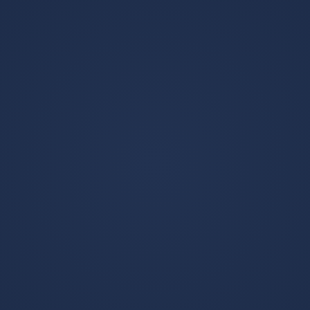
1比0！绝杀！整个球场瞬间陷入了疯狂！