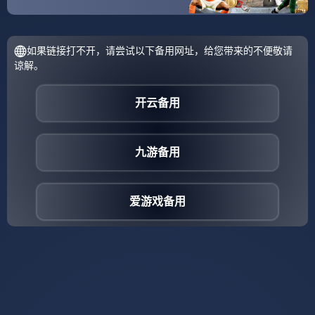
恢复上半场初段的流畅配合，但丹麦队的防守体系在范戴克
的指挥下变得滴水不漏，无论是高空球防守，还是地面渗
透，丹麦防线都显得有条不紊，范戴克更是多次关键时刻挺
身而出，他精准的铲断和冷静的出球，让哥伦比亚的攻击线
一次次无功而返。
比赛进行到第68分钟,丹麦队在一次快速反击中制造威胁，中
场球员埃里克森在中路接球后，观察到哥伦比亚防线身后的
空当，一记精准的过顶长传找到了快速插上的前锋，后者面
对出击的哥伦比亚门将，冷静地将球横敲至中路，跟进的丹
麦中场球员轻松推射空门得手，2比1！丹麦队反超比分！这
个进球点燃了全场的丹麦球迷，也让哥伦比亚球员的心态出
现了波动。