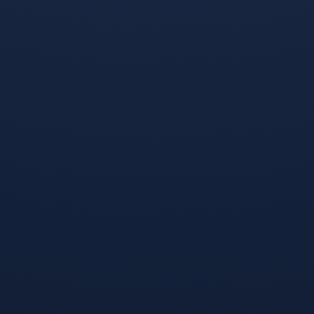
能迸发出最震撼人心的力量。
127
次浏览
开云体育官网-铁血蓝衣与红魔鏖战，B费一锤定音，意大利比利时激情碰撞
开云体育-2026世界杯F组生死战，秘鲁铁血防反险胜伊朗，德布劳内压阵比利时奏凯