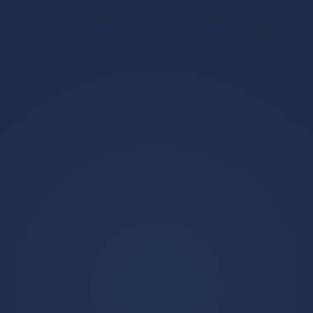
虽只有47%，但射门次数15比9领先，射正数7比4领先,进攻效
率之高令人叹服。
塞尔维亚并非没有机会，他们全场创造了3次绝对得分机会，
但韩国门将金承奎如有神助，贡献了5次关键扑救，特别是第
78分钟，他扑出了弗拉霍维奇近在咫尺的头球攻门，这次扑
救被国际足联官网评为“本轮最佳扑救候选”。