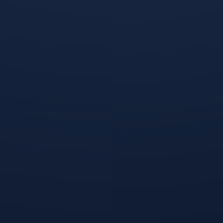
87
次浏览
开云体育世界杯-王者归来，京多安导演完美风暴，德国战车2026世界杯揭幕战碾碎捷克
开云FIFA-绝地反击！伊朗补时逆转秘鲁，佩德里领衔进攻狂潮引爆F组生死战
开云官网2026-蓝衣军团
开云官网2026-惊天逆
开云体育中国-2026世界
的救赎，孙兴慜一剑封
转！努涅斯闪耀，喀麦
杯复仇之战，捷克VS澳
喉，意大利绝境逢生
隆横扫瑞典点燃2026世
大利亚，塔雷米一剑封