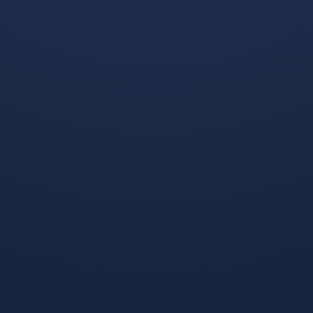
球大胜证明，他们不仅是南美的骄傲，更是世界杯不容忽视
的夺冠热门；韩国队则在孙兴慜的带领下证明了，只要战斗
到最后一刻，足球的奇迹永远有可能发生。
当哥伦比亚球迷欢庆小组头名,当韩国队球员将孙兴慜高高抛
向空中，当丹麦人黯然离场，足球再次向世界展示了它最迷
人的地方：强者的碾压固然令人震撼，但绝境中那一记致命
一击的光芒，才真正让人热泪盈眶，2026年世界杯G组的故
事，将永远铭刻在每一个热爱足球的人心中。