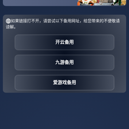
刀，韩国门将金承奎神勇扑出，力保城门不失，这一刻，韩
国队从死神手中抢回了一线生机，第85分钟，韩国队发动最
后的猛攻，黄喜灿在左路突破传中，前点包抄的曹圭成错失
良机，时间进入伤停补时阶段，场边的韩国教练团队焦灼地
注视着计时器。
就在所有人以为比赛将以平局收场、韩国队遗憾出局时，英