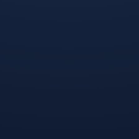
026-惊天逆转！努涅斯闪耀，喀麦
开云体育中国-2026世界杯复仇之战，捷克
点燃2026世界杯D组
VS澳大利亚，塔雷米一剑封喉