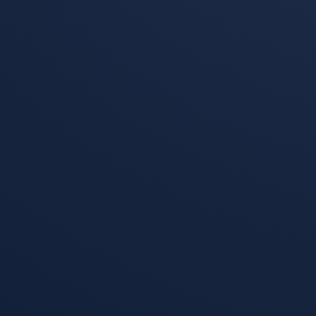
107
次浏览