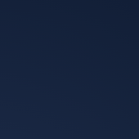
热门推荐
网友点评
开云体育2026-年度焦点
篮球世界从不缺少对决，但
之战，当国王摘下玫
有些比赛注定超越胜负，成
为时代的界碑，当萨克...
瑰，开拓者时代悄然落
开云体育中国-阿什拉夫
幕
2023年9月的一场国际足球
爆发，日本完胜阿尔及
友谊赛，比分牌定格在4:0，
摩洛哥球星阿...
利亚，亚洲足球的觉醒
开云体育官网-西决生死
与非洲雄狮的黄昏
当终场哨声响起，比分定格
战焦点战，热火打穿雷
在112-98，迈阿密热火队球