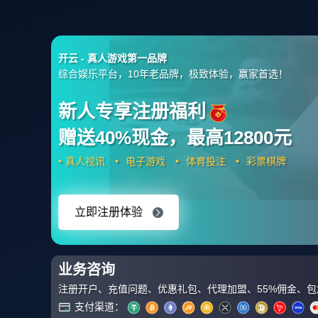
首页
球队
开云体育在线-沙特复
三球，罗马尼亚无力回
2026-06-29 23:34:05
世界杯
开云美加墨
2026年世界杯小组赛B组的焦点战役,在利雅
前，沙特阿拉伯正是被罗马尼亚在小组赛绝杀