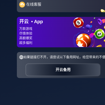
天，在这场承载了太多情感与记忆的对抗中，
年的复仇夙愿，而主导这一切的，正是那个巴
生于巴西、后归化成为沙特公民的天才边锋—
赛前,沙特主帅在新闻发布会上明确表示：“四
尼修斯则简单而有力地回应了记者的提问：“这
杀手，不仅说到做到，更以一场近乎完美的个