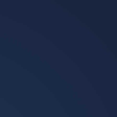
员相拥庆祝，而...
霆，团队篮球的终极胜
开云体育官方网站-卡瓦
利
当终场哨声划破汉堡港的夜
哈尔刷新纪录之夜，土
空,比分牌上冰冷的“2-1”凝固
了一段跨越九...
耳其用希腊的鲜血书写
开云体育世界杯-乔治刷
史诗
北京队客场横扫尼克斯2023
新纪录，北京队横扫尼
年11月15日晚,纽约麦迪逊广
场花园...
克斯，中美篮球交流的
新篇章
最近发表
开云官网2026-蓝衣军团的救赎，孙兴慜一剑封
喉，意大利绝境逢生
开云体育中国-日耳曼战车碾压南美劲旅，2026
世界杯G组德国3-0完胜乌拉圭，穆西亚拉星光闪
耀全场
开云APP-非洲雄狮怒吼，喀麦隆绝地反击，萨内
率队全场压制克罗地亚