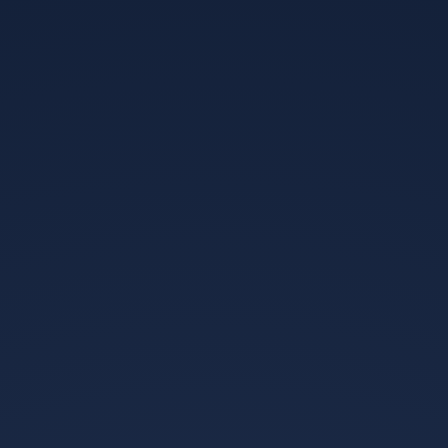
串让人眼花缭乱的踩单车过人撕开了罗马尼亚的防线，面对三名防
禁区弧顶，一脚势大力沉的抽射直挂球门死角，1：0，沙特队取
不是一次简单的进球，这是维尼修斯向罗马尼亚发出的最直接的
第二个进球则是维尼修斯团队意识的完美诠释，第39分钟，维尼
中卫的围堵，他不慌不忙地用脚后跟轻轻一磕，皮球鬼魅般穿过
队友哈米德脚下，后者轻松推射远角得分，2：0，这个助攻，被