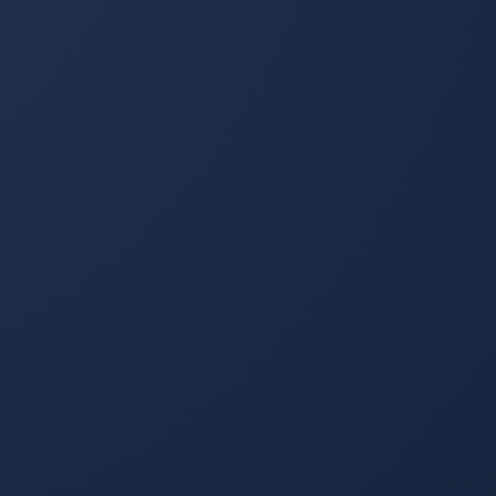
就
标签列表