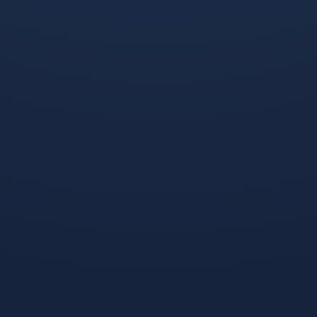
开云体育入口-冷门之夜，2026世界杯H组强强对话，哥斯达黎加力克英格兰，迪亚斯闪耀全场
开云体育官网-德意志战车碾压乌拉圭，加维领衔新生代强势崛起—2026世界杯G组关键战全景纪实