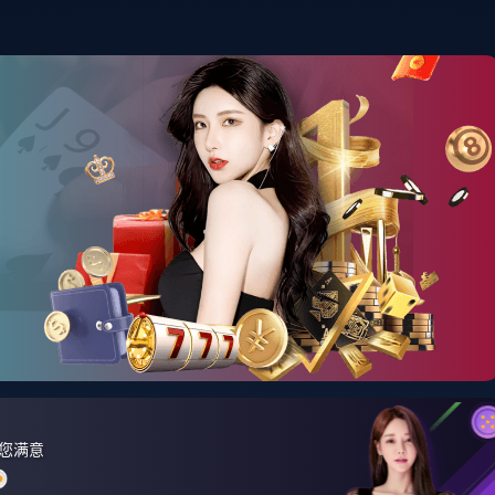
世界杯
巡礼
球星对决
历届冠军
仇之战完美演绎，维尼修斯独造
天
107
|
0
条评
得国王体育场上演了一场令全球球迷血脉贲张的“复仇之战”，四年
，惨遭淘汰，那一夜，整个中东足球陷入了深深的失落，而今