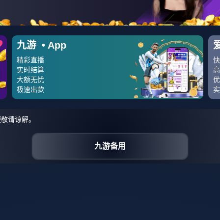
沙特队以一场酣畅淋漓的4：0完胜罗马尼亚，成功实现了积压多
西人——不，故事远没有这么简单，这位主导比赛的核心，是出
—维尼修斯。
年前的伤口还在流血，今晚我们要给我们的球迷一个交代。”而维
是属于我们的一夜。”事实证明，这位身披沙特10号球衣的边路
人表演，将比赛彻底打造成了属于他的个人秀场。