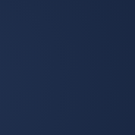
开云FIFA-北非雄狮困于丛林之王，哥斯达黎加
逆转摩洛哥，苏亚雷斯以节奏掌控向世界宣告永
恒
开云官网2026-绝杀巴西，三笘薰闪耀！2026世
界杯F组上演史诗级强强对话
开云下载-硝烟弥漫D组，瑞典狂胜喀麦隆，罗德
里戈率队惊天逆转
开云官网2026-惊天逆转！努涅斯闪耀，喀麦隆
横扫瑞典点燃2026世界杯D组
开云体育在线-五星闪耀，罗德里戈独造三球，秘
鲁碾压乌兹别克斯坦强势领跑2026世界杯A组
开云APP-潘帕斯雄鹰展翅高飞，阿根廷八分之一
决赛大胜保加利亚，坎塞洛闪耀全场
开云体育登录-喀麦隆雄狮怒吼，登贝莱绝杀瑞
士，2026世界杯B组上演惊天逆转