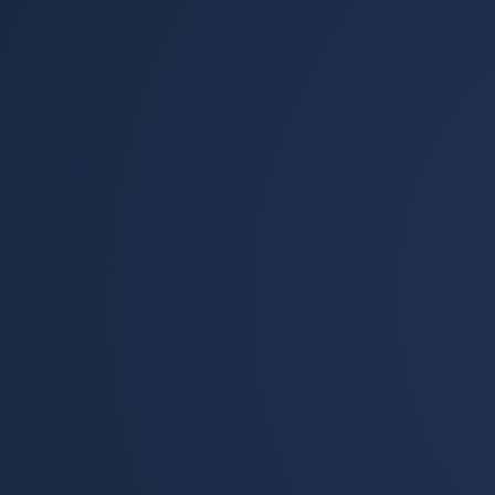
下半场,罗马尼亚试图通过加强中前场逼抢来
第68分钟，一次教科书般的防守反击中，维
下，随后一路狂奔近50米，连续晃过三名防
修斯亲自走向点球点，面对全场期待的目光，
的悬念。
但维尼修斯的表演还在继续,第82分钟，他在
的前锋贾拉勒完成最后一击，4：0，至此，这
时，全场六万多名沙特球迷起立鼓掌，许多人
待后的精神解脱。