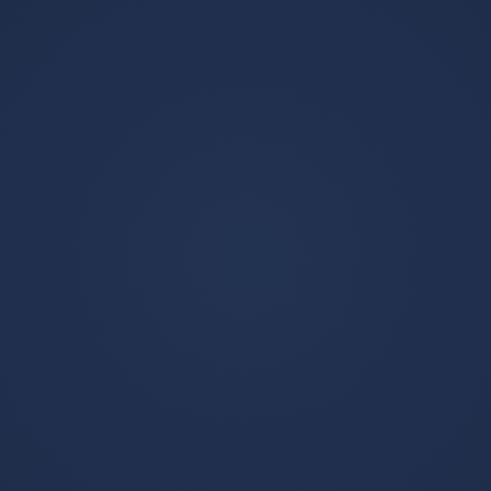
站位有些靠前，这位以远射著称的悍将没有丝毫犹豫，在距
离球门整整40米的位置，选择了直接起脚轰门！足球在他的
脚下被赋予了灵魂，如同一道赤色的流星，带着剧烈的弧线
和旋转，在夜空中划出一道近乎疯狂的抛物线，乌兹别克斯
坦门将尤苏波夫飞快后退，并高高跃起，但皮球的弧线实在
太诡异，竟然在他指尖上方以一个不可思议的角度急速下
坠，径直撞入球门右上死角！4:0！这是真正的致命一击，也
是本届世界杯开赛以来最精彩的进球之一。