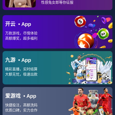
蕉球，皮球绕过人墙，直奔球门左上死角而去，整个看台已
经有一半的人准备欢呼，但就在这千钧一发之际，秘鲁门将
加莱塞却做出了一个超越人类极限的反应，他整个身体如弹
簧般侧扑至极限，指尖堪堪触碰到皮球的边缘，用一记堪称
“指尖艺术”的扑救，将已经飞过门线90%区域的皮球拨出横
梁！这一幕，让解说员失声高呼：“上帝之手？不，这是上帝
之指！”
这次扑救,堪称整场比赛的转折点，乌兹别克斯坦的士气在这
一瞬间遭受了致命打击，而秘鲁队则士气大振，易边再战，
秘鲁人彻底接管了比赛，第57分钟，右后卫科罗佐插上助
攻，连续晃过两名防守球员后低射远角得手，2:0，第71分
钟，替补上场的阿基诺在禁区边缘打出世界波，皮球如精确
制导的导弹般击中横梁下沿弹入球网，3:0，乌兹别克斯坦已
经完全崩盘，他们的后防线出现了巨大的空洞，等待着对手
的最后一击。