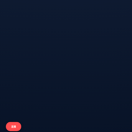
开云·体育（官网）APP下载 - KAIYUN SPORTS
©
2026
Powered by
Z-BlogPHP
Themes by
Yiwuku.com
联系我们
|
关于我们
|
留言建议
|
网站管理