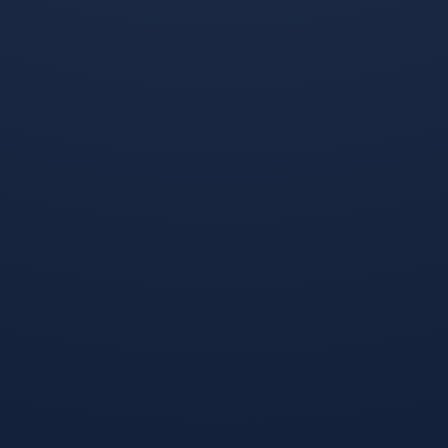
不必气馁——这支球队年轻的阵容，本就是在为未来的崛起
积累经验，而在这场沙漠风暴中，只有一个人真正成为了夜
色中最耀眼的星辰：他叫哈基米，他用一脚看似不可能完成
的致命一击，为整个世界杯A组的战局投下了一枚最重磅的炸
弹。