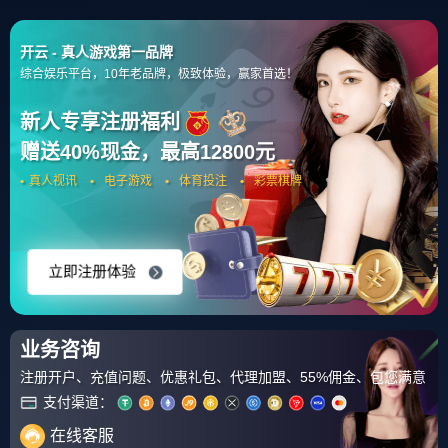
开云体育下载-北欧风暴席卷非洲雄狮，瑞典战术
压制喀麦隆，维尼修斯闪耀D组焦点战
2026-06-18 9:59:30
历届冠军
开云美加墨
126
|
0
条评论
2026年世界杯D组的第二轮小组赛，在卢塞尔体育场上演了一
场令全球球迷屏息凝神的对决——瑞典对阵喀麦隆，赛前，
这被外界视为一场“风格之战”：北欧的纪律与体系，对阵非洲
的天赋与激情，然而当终场哨声响起，全场比分定格在3比
0，瑞典队用一场堪称完美的战术压制，彻底击溃了喀麦隆的
反击幻想，而本场比赛最耀眼的主角，并非来自北欧的冷峻
战士，而是一位身披瑞典战袍的巴西裔天才——维尼修斯。
“这不仅仅是一场胜利，这是一场关于足球哲学的宣言。”赛