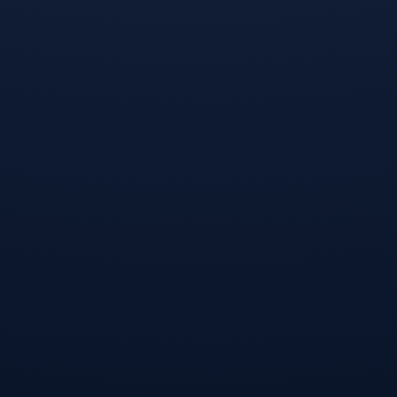
发表评论：