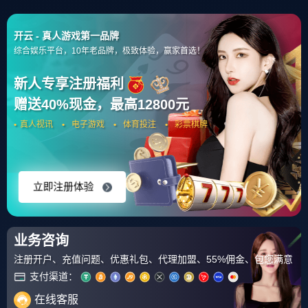
开云FIFA-魔笛续写不老神话，克罗地亚碾压加纳
献世界杯盛宴
2026-06-18 5:54:05
球星对决
开云美加墨
85
|
0
条评论
2026年世界杯C组首轮焦点战，在卢塞尔体育场上演了一场实
力悬殊的对决，克罗地亚凭借队长莫德里奇的顶级表演，以
4:0的悬殊比分碾压加纳，为球迷奉献了一场酣畅淋漓的胜
利，当38岁的莫德里奇在第89分钟被替换下场时，全场球迷
起立致敬——这位足球大师用无与伦比的比赛统治力向世界
宣告：格子军团的黄金时代远未落幕。
比赛从一开始就呈现出一边倒的态势，克罗地亚凭借中场的
绝对控制力，牢牢掌握着比赛节奏，莫德里奇、布罗佐维奇