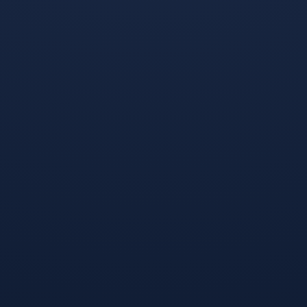
85
次浏览
开云体育2026-英雄的舞台，努涅斯闪耀2026世界杯B组焦点战，瑞士憾负克罗地亚
开云体育下载-北欧风暴席卷非洲雄狮，瑞典战术压制喀麦隆，维尼修斯闪耀D组焦点战
开云体育中国-日耳曼战
开云下载-硝烟弥漫D
世界杯2026-魔笛悠扬，