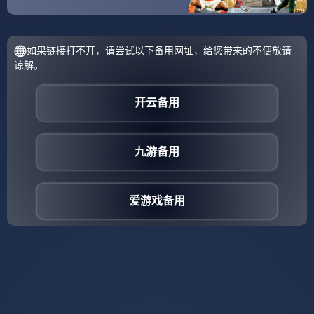
下场时，替补席上一位年轻的面孔吸引了所有人的目光——
21岁的佩里西奇二世，迪诺·苏契奇在这场比赛中迎来了属于
自己的高光时刻，这位从萨格勒布迪纳摩青年队脱颖而出的
攻击型中场,首次踏上世界杯舞台就展现出与年龄不相符的成
熟。
第83分钟，苏契奇在左路接到队友传球，面对加纳后卫的防
守，他没有选择加速突破，而是假传真扣，晃开防守后起脚
传中，皮球划出一道精妙的弧线，精准找到了后点无人盯防
的帕萨利奇，后者头槌破门，4:0！这粒进球虽然不是苏契奇
直接打入，但那次充满想象力的助攻,却展现出了超越年龄的
足球智慧。
全场比赛结束，4:0的比分定格在记分牌上，莫德里奇当选本
场最佳球员，他用三球一助的表现证明，年龄从不是衡量伟
大的标尺，而替补上场的苏契奇，也用23分钟的时间，向世