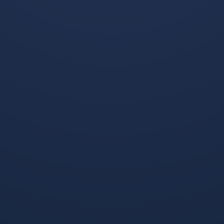
战术层面的溃败，更象征着黄金一代的正式落幕，苏亚雷斯的泪水
于澳大利亚、对于亚洲足球，这却是一个崭新的黎明，他们用一
台上，从来没有什么不可撼动的传统强权，只有不断进化的足球
，说出“我们只是做好了赛前布置的一切”时，所有人都不难预
亚军团，正在酝酿更大的风暴，而他们下一轮的对手，无论谁遇
界杯，确实不喜欢怀旧，它永远属于敢于奔跑、敢于颠覆的人。