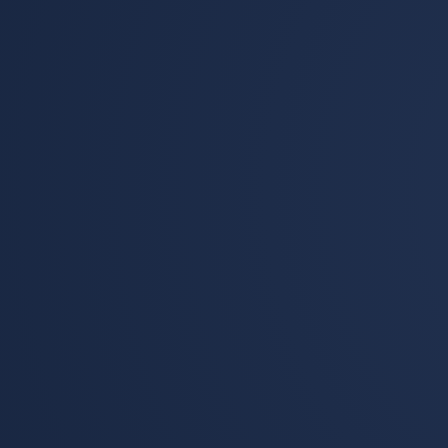
非偶然，他的每一次触球、每一次变向、每一
献了一个进球和两次助攻，更在防守端回撤补
足联技术委员会毫不犹豫地将全场最佳授予了