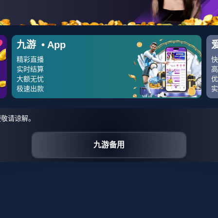
两届世界杯冠军得主乌拉圭彻底撕碎，而让南美球迷心碎、亚洲
行力，更有一位来自日本的海风之子，用两记鬼魅般的助攻和一
—他就是三笘薫。
窒息的侵略性，他们的高位压迫不是简单的冲撞与奔跑，而是像
圭中场核心巴尔韦德每一次接球都像是踩在滚烫的碳火上，抬眼
眈眈，这种战术看似疯狂，却精准地掐住了乌拉圭的命脉——他
分钟，转折点出现，澳大利亚后场断球后迅速展开反击，左路的麦
中被乌拉圭后卫勉强挡出，但皮球恰好落在禁区弧顶无人盯防的
是迎球直接凌空抽射，皮球带着诡异的弧线绕过门将罗切特的指
个球场瞬间被红色与金色的星光点燃，这粒进球并非偶然，它是澳
，用快攻撕开缺口，而三笘薫,就是那柄最锋利的尖刀。
而是此后他们发现自己根本无法组织起有效的进攻，苏亚雷斯老
卫的缠绕下如同困兽，最令人窒息的场景出现在第34分钟：乌拉
斯，却被澳大利亚中卫苏塔用一记教科书般的俯身头球解围，紧