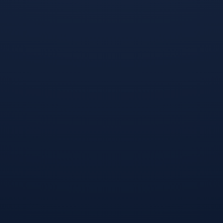
026-绝杀巴西，三笘薰闪耀！2026
开云APP-潘帕斯雄鹰展翅高飞，阿根廷八
组上演史诗级强强对话
之一决赛大胜保加利亚，坎塞洛闪耀全场