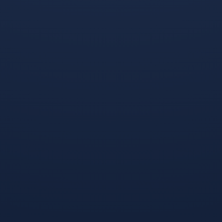
开云体育APP下载-控球为王，绝地反击，瑞士险胜克罗地亚，拉什福德闪耀2026世界杯B组
开云体育官网-沙漠之鹰，2026世界杯复仇之战，伊朗力克巴西，福登引领攻守转换新纪元